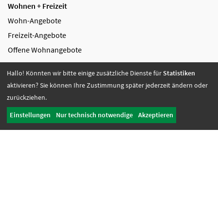
Wohnen + Freizeit
Wohn-Angebote
Freizeit-Angebote
Offene Wohnangebote
Fördern + Betreuen
Hallo! Könnten wir bitte einige zusätzliche Dienste für
Statistiken
aktivieren? Sie können Ihre Zustimmung später jederzeit ändern oder
Angebote
zurückziehen.
Werkstatt Transfer
Einstellungen
Nur technisch notwendige
Akzeptieren
Ansprechpartnerinnen
Tagesbetreuung + Senioren
Begleitung + Mitwirkung
Aufnahme + Beratung
Begleitung
Unterstützung