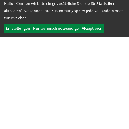
Fördern + Betreuen
Hallo! Könnten wir bitte einige zusätzliche Dienste für
Statistiken
aktivieren? Sie können Ihre Zustimmung später jederzeit ändern oder
Angebote
zurückziehen.
Werkstatt Transfer
Einstellungen
Nur technisch notwendige
Akzeptieren
Ansprechpartnerinnen
Tagesbetreuung + Senioren
Begleitung + Mitwirkung
Aufnahme + Beratung
Begleitung
Unterstützung
Autismus
Mitwirkung
Projekte
Aktuelles