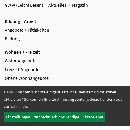
GWW (Leicht Lesen)
Aktuelles
Magazin
Bildung + Arbeit
Angebote + Tätigkeiten
Bildung
Wohnen + Freizeit
Wohn-Angebote
Freizeit-Angebote
Offene Wohnangebote
Fördern + Betreuen
Hallo! Könnten wir bitte einige zusätzliche Dienste für
Statistiken
aktivieren? Sie können Ihre Zustimmung später jederzeit ändern oder
Angebote
zurückziehen.
Werkstatt Transfer
Einstellungen
Nur technisch notwendige
Akzeptieren
Ansprechpartnerinnen