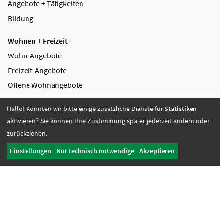
Angebote + Tätigkeiten
Bildung
Wohnen + Freizeit
Wohn-Angebote
Freizeit-Angebote
Offene Wohnangebote
Fördern + Betreuen
Hallo! Könnten wir bitte einige zusätzliche Dienste für
Statistiken
aktivieren? Sie können Ihre Zustimmung später jederzeit ändern oder
Angebote
zurückziehen.
Werkstatt Transfer
Einstellungen
Nur technisch notwendige
Akzeptieren
Ansprechpartnerinnen
Tagesbetreuung + Senioren
Begleitung + Mitwirkung
Aufnahme + Beratung