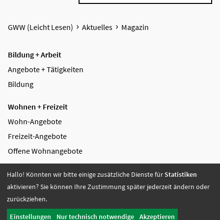
GWW (Leicht Lesen)
Aktuelles
Magazin
Bildung + Arbeit
Angebote + Tätigkeiten
Bildung
Wohnen + Freizeit
Wohn-Angebote
Freizeit-Angebote
Offene Wohnangebote
Fördern + Betreuen
Hallo! Könnten wir bitte einige zusätzliche Dienste für
Statistiken
aktivieren? Sie können Ihre Zustimmung später jederzeit ändern oder
Angebote
zurückziehen.
Werkstatt Transfer
Einstellungen
Nur technisch notwendige
Akzeptieren
Ansprechpartnerinnen