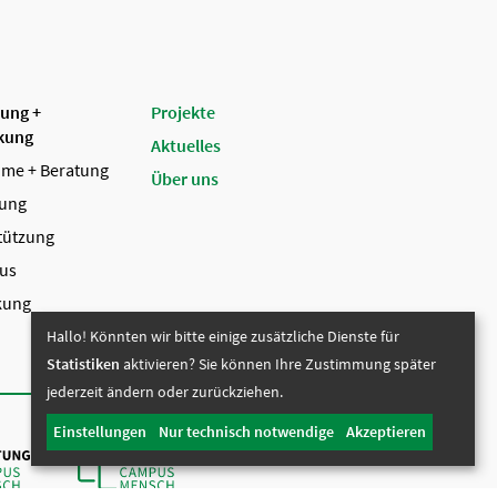
tung +
Projekte
kung
Aktuelles
me + Beratung
Über uns
tung
tützung
us
kung
Hallo! Könnten wir bitte einige zusätzliche Dienste für
Statistiken
aktivieren? Sie können Ihre Zustimmung später
jederzeit ändern oder zurückziehen.
Einstellungen
Nur technisch notwendige
Akzeptieren