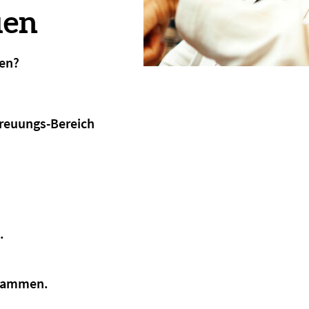
uen
ten?
?
treuungs-Bereich
.
usammen.