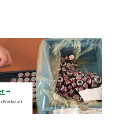
er
n Werkstatt