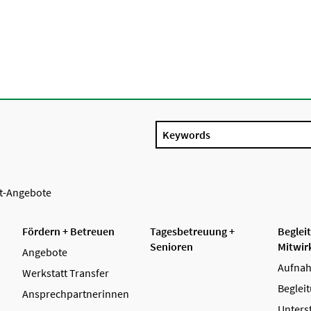
Keywords
it-Angebote
Fördern + Betreuen
Tagesbetreuung +
Beglei
Senioren
Mitwir
Angebote
Aufnah
Werkstatt Transfer
Beglei
Ansprechpartnerinnen
Unters