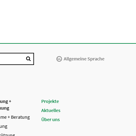
Allgemeine Sprache
tung +
Projekte
kung
Aktuelles
me + Beratung
Über uns
tung
tützung