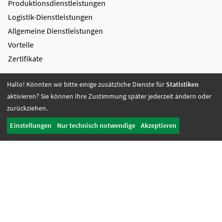
Produktions­dienstleistungen
Logistik-Dienstleistungen
Allgemeine Dienstleistungen
Vorteile
Zertifikate
Bildung + Arbeit
Hallo! Könnten wir bitte einige zusätzliche Dienste für
Statistiken
Angebote + Tätigkeiten
aktivieren? Sie können Ihre Zustimmung später jederzeit ändern oder
Berufsbildungsbereich
zurückziehen.
Bildung
Einstellungen
Nur technisch notwendige
Akzeptieren
Wohnen + Freizeit
Wohnangebote
Freizeit-Angebote
Offene Wohnangebote
Fördern + Betreuen
Angebote