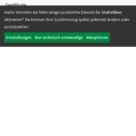
Zertifikate
Hallo! Könnten wir bitte einige zusätzliche Dienste für
Statistiken
Bildung + Arbeit
aktivieren? Sie können Ihre Zustimmung später jederzeit ändern oder
Angebote + Tätigkeiten
zurückziehen.
Berufsbildungsbereich
Einstellungen
Nur technisch notwendige
Akzeptieren
Bildung
Wohnen + Freizeit
Wohnangebote
Freizeit-Angebote
Offene Wohnangebote
Fördern + Betreuen
Angebote
Werkstatt Transfer
Ansprechpartnerinnen
Tagesbetreuung + Senioren