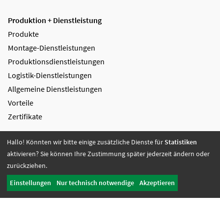
Produktion + Dienstleistung
Produkte
Montage-Dienstleistungen
Produktions­dienstleistungen
Logistik-Dienstleistungen
Allgemeine Dienstleistungen
Vorteile
Zertifikate
Bildung + Arbeit
Hallo! Könnten wir bitte einige zusätzliche Dienste für
Statistiken
Angebote + Tätigkeiten
aktivieren? Sie können Ihre Zustimmung später jederzeit ändern oder
Berufsbildungsbereich
zurückziehen.
Bildung
Einstellungen
Nur technisch notwendige
Akzeptieren
Wohnen + Freizeit
Wohnangebote