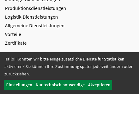
Produktions­dienstleistungen
Logistik-Dienstleistungen
Allgemeine Dienstleistungen
Vorteile
Zertifikate
Bildung + Arbeit
Hallo! Könnten wir bitte einige zusätzliche Dienste für
Statistiken
Angebote + Tätigkeiten
aktivieren? Sie können Ihre Zustimmung später jederzeit ändern oder
Berufsbildungsbereich
zurückziehen.
Bildung
Einstellungen
Nur technisch notwendige
Akzeptieren
Wohnen + Freizeit
Wohnangebote
Freizeit-Angebote
Offene Wohnangebote
Fördern + Betreuen