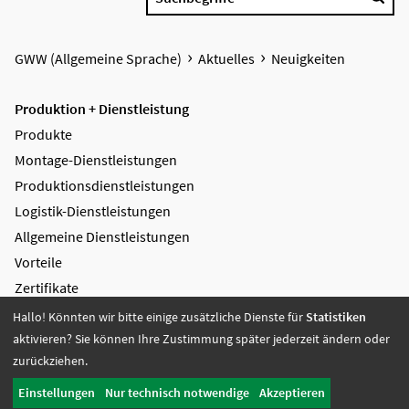
GWW (Allgemeine Sprache)
Aktuelles
Neuigkeiten
Produktion + Dienstleistung
Produkte
Montage-Dienstleistungen
Produktions­dienstleistungen
Logistik-Dienstleistungen
Allgemeine Dienstleistungen
Vorteile
Zertifikate
Hallo! Könnten wir bitte einige zusätzliche Dienste für
Statistiken
Bildung + Arbeit
aktivieren? Sie können Ihre Zustimmung später jederzeit ändern oder
Angebote + Tätigkeiten
zurückziehen.
Berufsbildungsbereich
Einstellungen
Nur technisch notwendige
Akzeptieren
Bildung