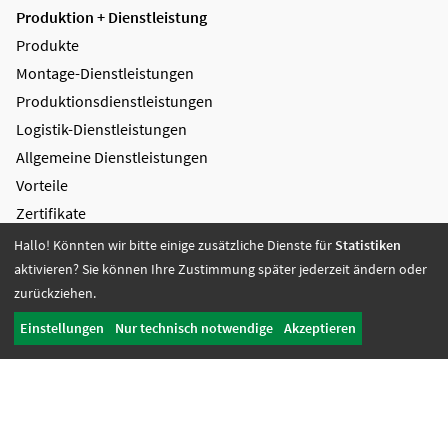
Produktion + Dienstleistung
Produkte
Montage-Dienstleistungen
Produktions­dienstleistungen
Logistik-Dienstleistungen
Allgemeine Dienstleistungen
Vorteile
Zertifikate
Hallo! Könnten wir bitte einige zusätzliche Dienste für
Statistiken
Bildung + Arbeit
aktivieren? Sie können Ihre Zustimmung später jederzeit ändern oder
Angebote + Tätigkeiten
zurückziehen.
Berufsbildungsbereich
Einstellungen
Nur technisch notwendige
Akzeptieren
Bildung
Wohnen + Freizeit
Wohnangebote
Freizeit-Angebote