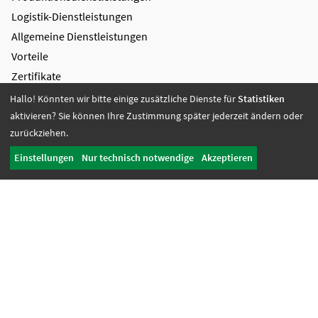
Logistik-Dienstleistungen
Allgemeine Dienstleistungen
Vorteile
Zertifikate
Hallo! Könnten wir bitte einige zusätzliche Dienste für
Statistiken
Bildung + Arbeit
aktivieren? Sie können Ihre Zustimmung später jederzeit ändern oder
Angebote + Tätigkeiten
zurückziehen.
Berufsbildungsbereich
Einstellungen
Nur technisch notwendige
Akzeptieren
Bildung
Wohnen + Freizeit
Wohnangebote
Freizeit-Angebote
Offene Wohnangebote
Fördern + Betreuen
Angebote