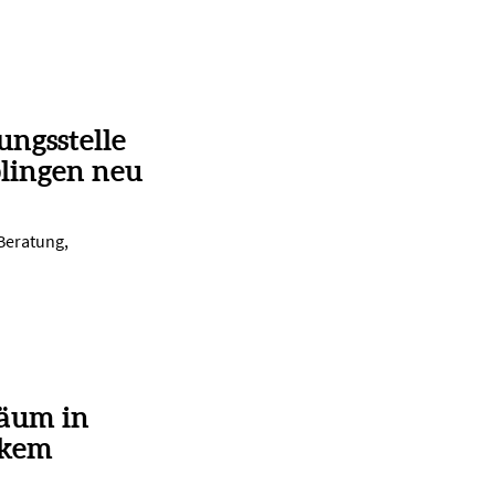
ungsstelle
lingen neu
 Beratung,
läum in
rkem