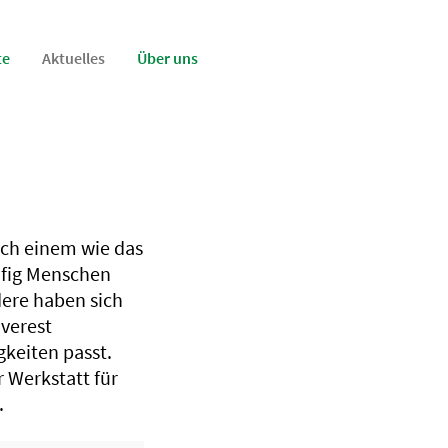
te
Aktuelles
Über uns
ch einem wie das
ufig Menschen
ere haben sich
verest
keiten passt.
r Werkstatt für
.