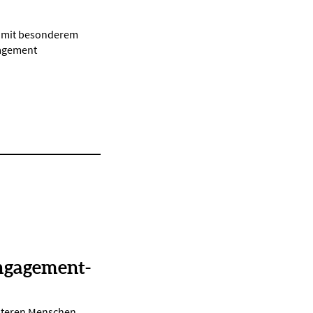
d mit besonderem
gagement
ngagement-
lteren Menschen