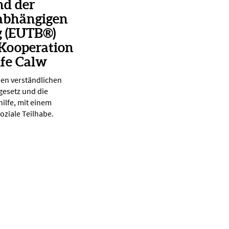
nd der
abhängigen
g (EUTB®)
 Kooperation
lfe Calw
nen verständlichen
gesetz und die
ilfe, mit einem
oziale Teilhabe.