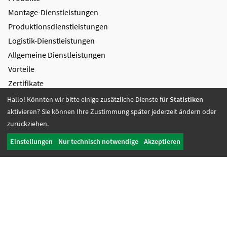
Montage-Dienstleistungen
Produktions­dienstleistungen
Logistik-Dienstleistungen
Allgemeine Dienstleistungen
Vorteile
Zertifikate
Hallo! Könnten wir bitte einige zusätzliche Dienste für
Statistiken
Bildung + Arbeit
aktivieren? Sie können Ihre Zustimmung später jederzeit ändern oder
Angebote + Tätigkeiten
zurückziehen.
Berufsbildungsbereich
Einstellungen
Nur technisch notwendige
Akzeptieren
Bildung
Wohnen + Freizeit
Wohnangebote
Freizeit-Angebote
Offene Wohnangebote