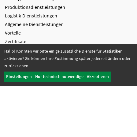
Produktions­dienstleistungen
Logistik-Dienstleistungen
Allgemeine Dienstleistungen
Vorteile
Zertifikate
Hallo! Könnten wir bitte einige zusätzliche Dienste für
Statistiken
Bildung + Arbeit
aktivieren? Sie können Ihre Zustimmung später jederzeit ändern oder
Angebote + Tätigkeiten
zurückziehen.
Berufsbildungsbereich
Einstellungen
Nur technisch notwendige
Akzeptieren
Bildung
Wohnen + Freizeit
Wohnangebote
Freizeit-Angebote
Offene Wohnangebote
Fördern + Betreuen