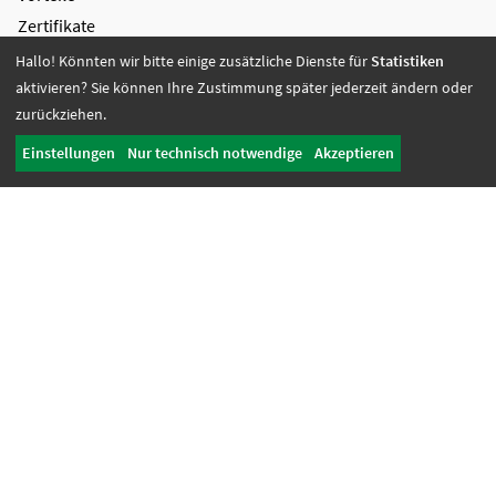
Zertifikate
Hallo! Könnten wir bitte einige zusätzliche Dienste für
Statistiken
Bildung + Arbeit
aktivieren? Sie können Ihre Zustimmung später jederzeit ändern oder
Angebote + Tätigkeiten
zurückziehen.
Berufsbildungsbereich
Einstellungen
Nur technisch notwendige
Akzeptieren
Bildung
Wohnen + Freizeit
Wohnangebote
Freizeit-Angebote
Offene Wohnangebote
Fördern + Betreuen
Angebote
Werkstatt Transfer
Ansprechpartnerinnen