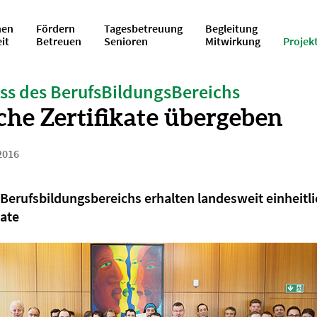
en
Fördern
Tagesbetreuung
Begleitung
eit
Betreuen
Senioren
Mitwirkung
Projek
ss des BerufsBildungsBereichs
che Zertifikate übergeben
2016
Berufsbildungsbereichs erhalten landesweit einheitl
kate