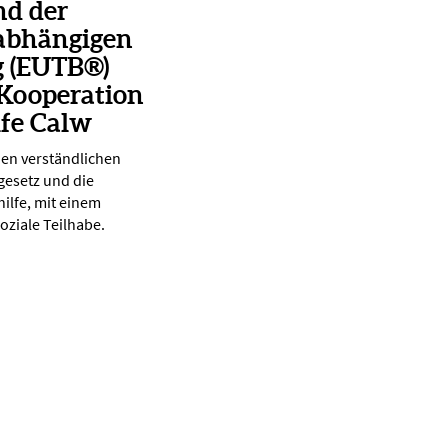
nd der
abhängigen
g (EUTB®)
 Kooperation
lfe Calw
nen verständlichen
gesetz und die
ilfe, mit einem
oziale Teilhabe.