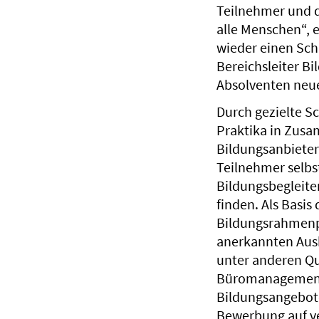
Teilnehmer und de
alle Menschen“, e
wieder einen Schr
Bereichsleiter Bi
Absolventen neue
Durch gezielte 
Praktika in Zus
Bildungsanbieter
Teilnehmer selbs
Bildungsbegleiter
finden. Als Basis
Bildungsrahmenpl
anerkannten Ausb
unter anderen Qu
Büromanagement,
Bildungsangebote
Bewerbung auf v