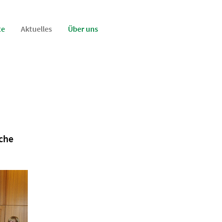
te
Aktuelles
Über uns
iche