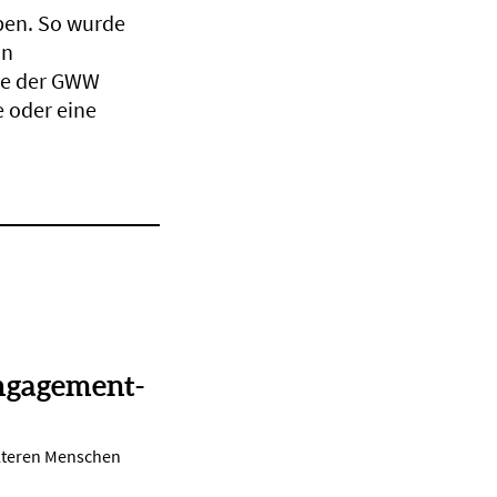
ben. So wurde
in
che der GWW
 oder eine
ngagement-
lteren Menschen