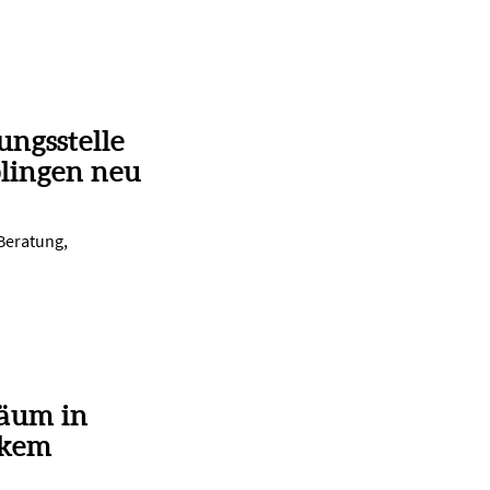
ungsstelle
lingen neu
 Beratung,
läum in
rkem