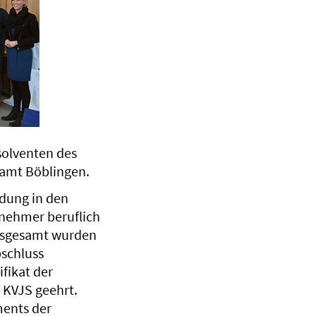
solventen des
samt Böblingen.
ldung in den
lnehmer beruflich
 Insgesamt wurden
schluss
fikat der
 KVJS geehrt.
ments der