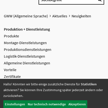
GWW (Allgemeine Sprache)
Aktuelles
Neuigkeiten
Produktion + Dienstleistung
Produkte
Montage-Dienstleistungen
Produktions­dienstleistungen
Logistik-Dienstleistungen
Allgemeine Dienstleistungen
Vorteile
Zertifikate
Hallo! Könnten wir bitte einige zusätzliche Dienste für
Statistiken
Bildung + Arbeit
aktivieren? Sie können Ihre Zustimmung später jederzeit ändern oder
Angebote + Tätigkeiten
zurückziehen.
Berufsbildungsbereich
Einstellungen
Nur technisch notwendige
Akzeptieren
Bildung