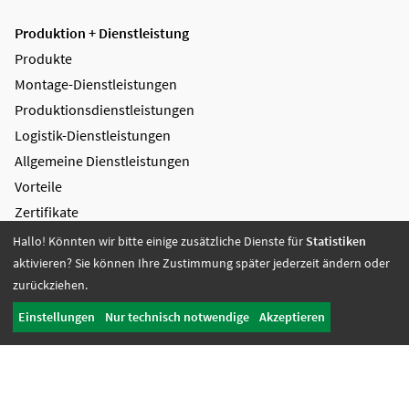
Produktion + Dienstleistung
Produkte
Montage-Dienstleistungen
Produktions­dienstleistungen
Logistik-Dienstleistungen
Allgemeine Dienstleistungen
Vorteile
Zertifikate
Hallo! Könnten wir bitte einige zusätzliche Dienste für
Statistiken
Bildung + Arbeit
aktivieren? Sie können Ihre Zustimmung später jederzeit ändern oder
Angebote + Tätigkeiten
zurückziehen.
Berufsbildungsbereich
Einstellungen
Nur technisch notwendige
Akzeptieren
Bildung
Wohnen + Freizeit
Wohnangebote