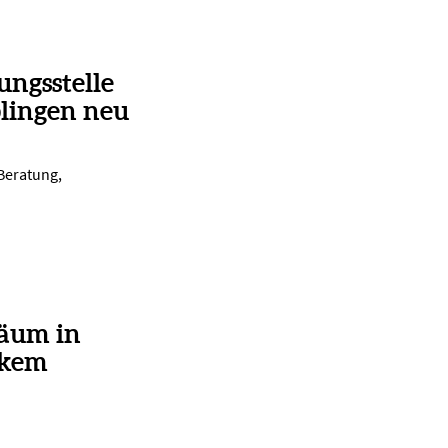
ungsstelle
lingen neu
 Beratung,
läum in
rkem