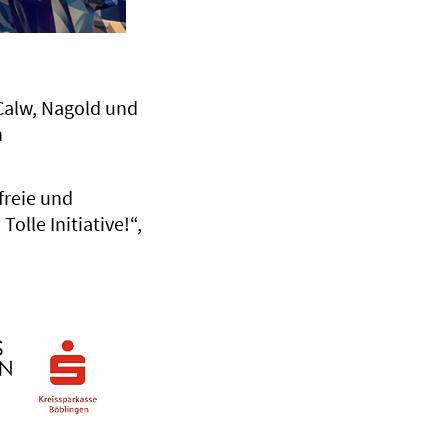
 Calw, Nagold und
n
freie und
olle Initiative!“,