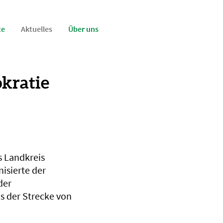
te
Aktuelles
Über uns
kratie
s Landkreis
isierte der
der
s der Strecke von