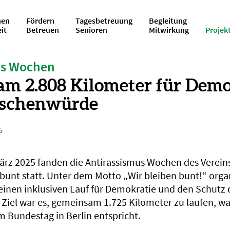
en
Fördern
Tagesbetreuung
Begleitung
eit
Betreuen
Senioren
Mitwirkung
Projek
us Wochen
m 2.808 Kilometer für Demo
schenwürde
5
März 2025 fanden die Antirassismus Wochen des Verein
bunt statt. Unter dem Motto „Wir bleiben bunt!“ organ
nen inklusiven Lauf für Demokratie und den Schutz 
iel war es, gemeinsam 1.725 Kilometer zu laufen, wa
m Bundestag in Berlin entspricht.