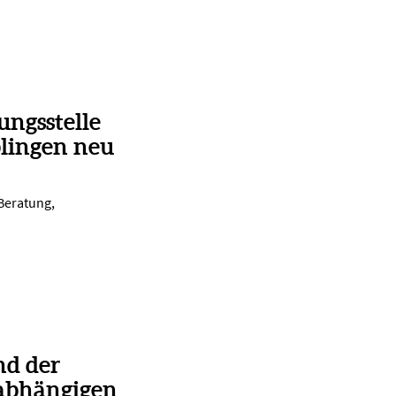
ungsstelle
lingen neu
 Beratung,
nd der
abhängigen