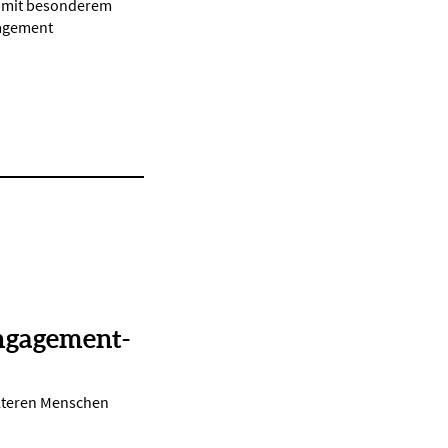
d mit besonderem
gagement
ngagement-
lteren Menschen