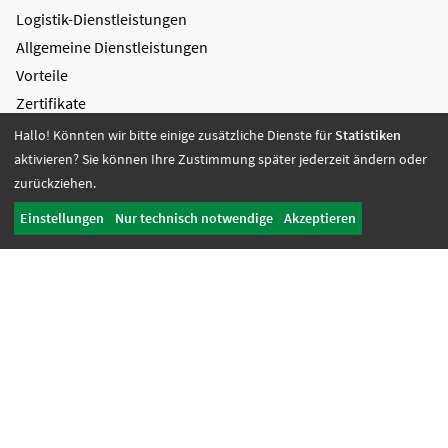
Logistik-Dienstleistungen
Allgemeine Dienstleistungen
Vorteile
Zertifikate
Hallo! Könnten wir bitte einige zusätzliche Dienste für
Statistiken
Bildung + Arbeit
aktivieren? Sie können Ihre Zustimmung später jederzeit ändern oder
Angebote + Tätigkeiten
zurückziehen.
Berufsbildungsbereich
Einstellungen
Nur technisch notwendige
Akzeptieren
Bildung
Wohnen + Freizeit
Wohnangebote
Freizeit-Angebote
Offene Wohnangebote
Fördern + Betreuen
Angebote