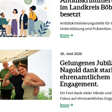
Antidiskriminier
im Landkreis Böb
besetzt
Antidiskriminierungsstelle für
Unterstützung und Prävention.
lesen
30. Juni 2026
Gelungenes Jubi
Nagold dank sta
ehrenamtlichem
Engagement.
Ein Fest dank vieler Hände un
Fokus auf ehrenamtliches En
lesen