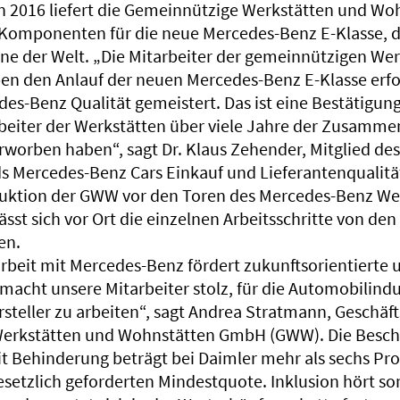
n 2016 liefert die Gemeinnützige Werkstätten und W
Komponenten für die neue Mercedes-Benz E-Klasse, di
ne der Welt. „Die Mitarbeiter der gemeinnützigen We
n den Anlauf der neuen Mercedes-Benz E-Klasse erfo
es-Benz Qualität gemeistert. Das ist eine Bestätigu
arbeiter der Werkstätten über viele Jahre der Zusamme
worben haben“, sagt Dr. Klaus Zehender, Mitglied des
s Mercedes-Benz Cars Einkauf und Lieferantenqualitä
uktion der GWW vor den Toren des Mercedes-Benz We
sst sich vor Ort die einzelnen Arbeitsschritte von den
en.
eit mit Mercedes-Benz fördert zukunftsorientierte u
 macht unsere Mitarbeiter stolz, für die Automobilind
steller zu arbeiten“, sagt Andrea Stratmann, Geschäft
erkstätten und Wohnstätten GmbH (GWW). Die Besch
 Behinderung beträgt bei Daimler mehr als sechs Pro
esetzlich geforderten Mindestquote. Inklusion hört so