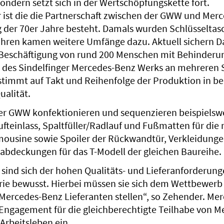
ondern setzt sich in der Wertschöpfungskette fort.
ür ist die die Partnerschaft zwischen der GWW und Mer
 der 70er Jahre besteht. Damals wurden Schlüsseltasc
hren kamen weitere Umfänge dazu. Aktuell sichern D
 Beschäftigung von rund 200 Menschen mit Behinderu
d des Sindelfinger Mercedes-Benz Werks an mehreren
gestimmt auf Takt und Reihenfolge der Produktion in b
alität.
der GWW konfektionieren und sequenzieren beispielsw
ufteinlass, Spaltfüller/Radlauf und Fußmatten für die
mousine sowie Spoiler der Rückwandtür, Verkleidunge
bdeckungen für das T-Modell der gleichen Baureihe.
 sind sich der hohen Qualitäts- und Lieferanforderung
ie bewusst. Hierbei müssen sie sich dem Wettbewerb
 Mercedes-Benz Lieferanten stellen“, so Zehender. Me
Engagement für die gleichberechtigte Teilhabe von 
rbeitsleben ein.