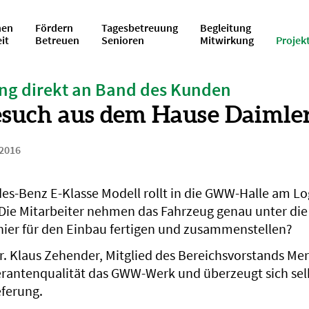
en
Fördern
Tagesbetreuung
Begleitung
eit
Betreuen
Senioren
Mitwirkung
Projek
ng direkt an Band des Kunden
such aus dem Hause Daimle
 2016
es-Benz E-Klasse Modell rollt in die GWW-Halle am Lo
Die Mitarbeiter nehmen das Fahrzeug genau unter die
r hier für den Einbau fertigen und zusammenstellen?
r. Klaus Zehender, Mitglied des Bereichsvorstands Me
erantenqualität das GWW-Werk und überzeugt sich sel
eferung.