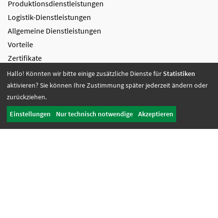
Produktions­dienstleistungen
Logistik-Dienstleistungen
Allgemeine Dienstleistungen
Vorteile
Zertifikate
Hallo! Könnten wir bitte einige zusätzliche Dienste für
Statistiken
Bildung + Arbeit
aktivieren? Sie können Ihre Zustimmung später jederzeit ändern oder
Angebote + Tätigkeiten
zurückziehen.
Berufsbildungsbereich
Einstellungen
Nur technisch notwendige
Akzeptieren
Bildung
Wohnen + Freizeit
Wohnangebote
Freizeit-Angebote
Offene Wohnangebote
Fördern + Betreuen
Angebote