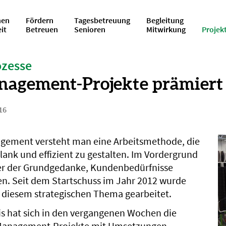
en
Fördern
Tagesbetreuung
Begleitung
eit
Betreuen
Senioren
Mitwirkung
Projek
ozesse
agement-Projekte prämiert
16
gement versteht man eine Arbeitsmethode, die
hlank und effizient zu gestalten. Im Vordergrund
er der Grundgedanke, Kundenbedürfnisse
len. Seit dem Startschuss im Jahr 2012 wurde
n diesem strategischen Thema gearbeitet.
s hat sich in den vergangenen Wochen die
Management-Projekte mit Umsetzungen