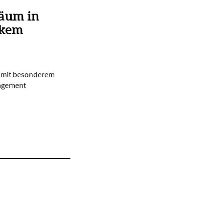
läum in
rkem
d mit besonderem
gagement