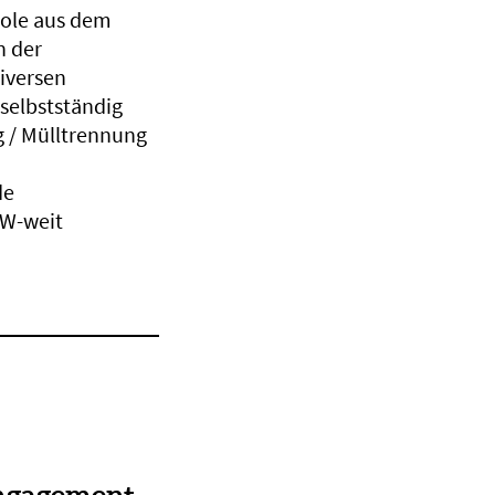
bole aus dem
n der
iversen
selbstständig
g / Mülltrennung
de
WW-weit