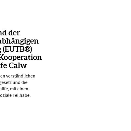
nd der
abhängigen
g (EUTB®)
 Kooperation
lfe Calw
nen verständlichen
gesetz und die
ilfe, mit einem
oziale Teilhabe.