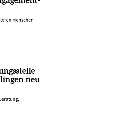
ngagement-
lteren Menschen
ungsstelle
lingen neu
 Beratung,