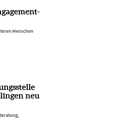
ngagement-
lteren Menschen
ungsstelle
lingen neu
 Beratung,