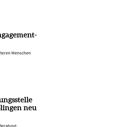
ngagement-
lteren Menschen
ungsstelle
lingen neu
 Beratung,