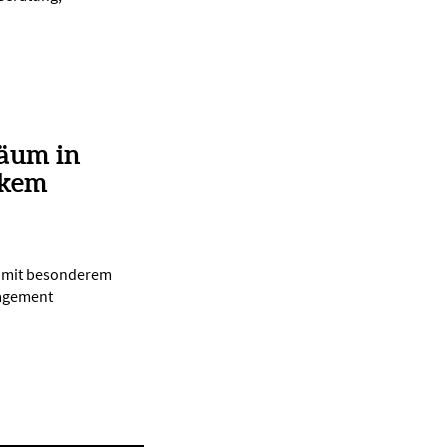
läum in
rkem
d mit besonderem
gagement