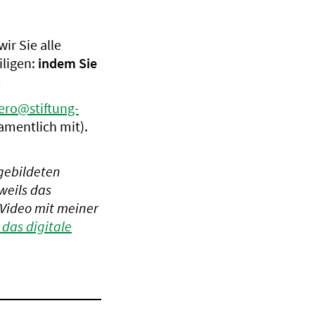
ir Sie alle
iligen:
indem Sie
.
ero@stiftung-
namentlich mit).
bgebildeten
weils das
/Video mit meiner
t das digitale