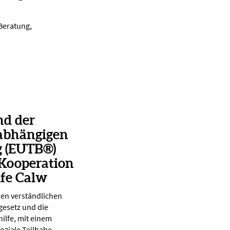
 Beratung,
nd der
abhängigen
g (EUTB®)
 Kooperation
lfe Calw
nen verständlichen
gesetz und die
ilfe, mit einem
oziale Teilhabe.