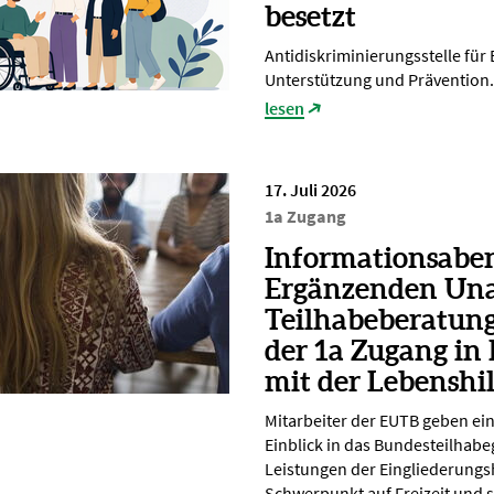
besetzt
Antidiskriminierungsstelle für
Unterstützung und Prävention.
lesen
17. Juli 2026
1a Zugang
Informationsabe
Ergänzenden Un
Teilhabeberatun
der 1a Zugang in
mit der Lebenshi
Mitarbeiter der EUTB geben ei
Einblick in das Bundesteilhabe
Leistungen der Eingliederungsh
Schwerpunkt auf Freizeit und s