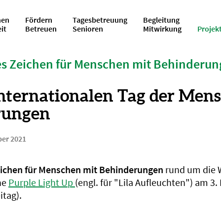
en
Fördern
Tagesbetreuung
Begleitung
eit
Betreuen
Senioren
Mitwirkung
Projek
es Zeichen für Menschen mit Behinderu
Internationalen Tag der Men
rungen
ber 2021
eichen für Menschen mit Behinderungen
rund um die W
ne
Purple Light Up
(engl. für "Lila Aufleuchten") am 3
tag).