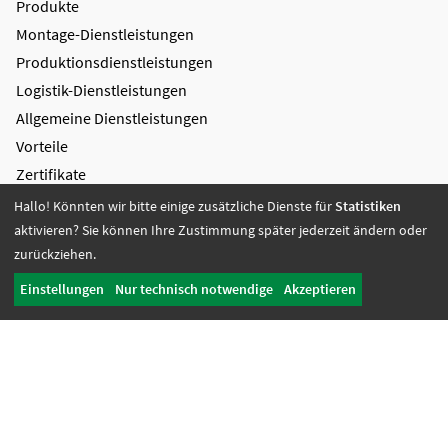
Produkte
Montage-Dienstleistungen
Produktions­dienstleistungen
Logistik-Dienstleistungen
Allgemeine Dienstleistungen
Vorteile
Zertifikate
Hallo! Könnten wir bitte einige zusätzliche Dienste für
Statistiken
Bildung + Arbeit
aktivieren? Sie können Ihre Zustimmung später jederzeit ändern oder
Angebote + Tätigkeiten
zurückziehen.
Berufsbildungsbereich
Einstellungen
Nur technisch notwendige
Akzeptieren
Bildung
Wohnen + Freizeit
Wohnangebote
Freizeit-Angebote
Offene Wohnangebote