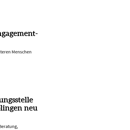
ngagement-
lteren Menschen
ungsstelle
lingen neu
 Beratung,