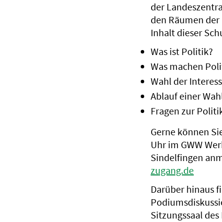
der Landeszentral
den Räumen der G
Inhalt dieser Schu
Was ist Politik?
Was machen Poli
Wahl der Interes
Ablauf einer Wah
Fragen zur Politi
Gerne können Sie 
Uhr im GWW Werk
Sindelfingen anm
zugang.de
Darüber hinaus f
Podiumsdiskussio
Sitzungssaal des 