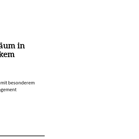
läum in
rkem
d mit besonderem
gagement