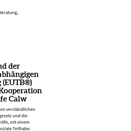
 Beratung,
nd der
abhängigen
g (EUTB®)
 Kooperation
lfe Calw
nen verständlichen
gesetz und die
ilfe, mit einem
oziale Teilhabe.