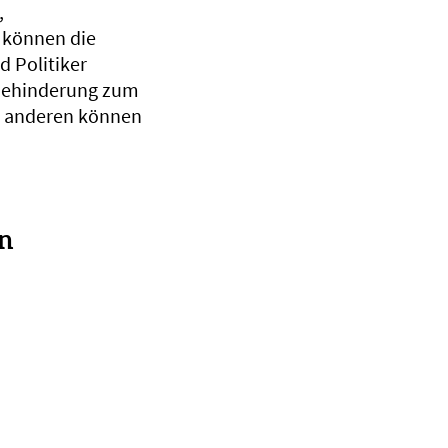
,
 können die
d Politiker
 Behinderung zum
um anderen können
an