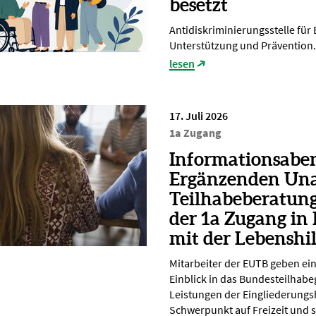
besetzt
Antidiskriminierungsstelle für
Unterstützung und Prävention.
lesen
17. Juli 2026
1a Zugang
Informationsabe
Ergänzenden Un
Teilhabeberatun
der 1a Zugang in
mit der Lebenshi
Mitarbeiter der EUTB geben ei
Einblick in das Bundesteilhabe
Leistungen der Eingliederungsh
Schwerpunkt auf Freizeit und s