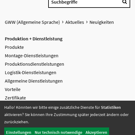
Suchbegriffe
GWW (Allgemeine Sprache)
Aktuelles
Neuigkeiten
Produktion + Dienstleistung
Produkte
Montage-Dienstleistungen
Produktions­dienstleistungen
Logistik-Dienstleistungen
Allgemeine Dienstleistungen
Vorteile
Zertifikate
Hallo! Könnten wir bitte einige zusätzliche Dienste für
Statistiken
Bildung + Arbeit
aktivieren? Sie können Ihre Zustimmung später jederzeit ändern oder
Angebote + Tätigkeiten
zurückziehen.
Berufsbildungsbereich
Einstellungen
Nur technisch notwendige
Akzeptieren