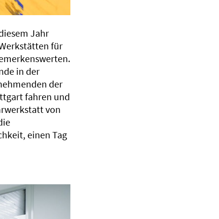
diesem Jahr
Werkstätten für
bemerkenswerten.
nde in der
ilnehmenden der
tgart fahren und
ehrwerkstatt von
die
chkeit, einen Tag