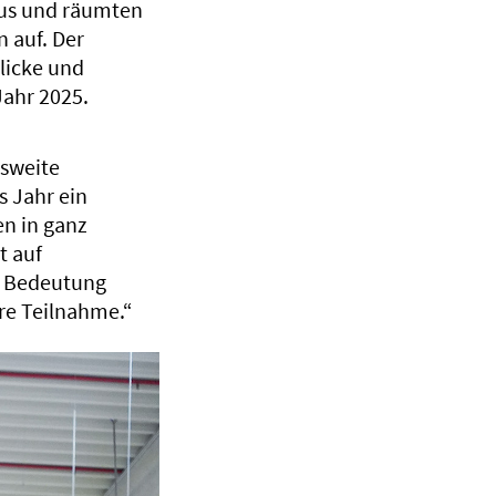
 aus und räumten
 auf. Der
licke und
Jahr 2025.
esweite
s Jahr ein
en in ganz
t auf
n Bedeutung
re Teilnahme.“