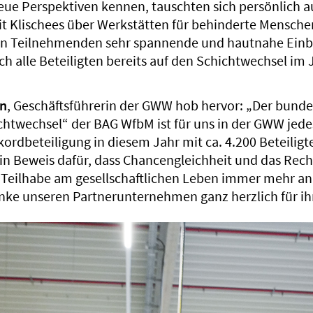
 neue Perspektiven kennen, tauschten sich persönlich
 Klischees über Werkstätten für behinderte Menschen
en Teilnehmenden sehr spannende und hautnahe Einb
ch alle Beteiligten bereits auf den Schichtwechsel im 
nn
, Geschäftsführerin der GWW hob hervor: „Der bund
chtwechsel“ der BAG WfbM ist für uns in der GWW jede
kordbeteiligung in diesem Jahr mit ca. 4.200 Beteiligt
ein Beweis dafür, dass Chancengleichheit und das Rech
 Teilhabe am gesellschaftlichen Leben immer mehr a
nke unseren Partnerunternehmen ganz herzlich für ih