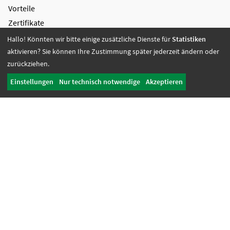
Vorteile
Zertifikate
Hallo! Könnten wir bitte einige zusätzliche Dienste für
Statistiken
Bildung + Arbeit
aktivieren? Sie können Ihre Zustimmung später jederzeit ändern oder
Angebote + Tätigkeiten
zurückziehen.
Berufsbildungsbereich
Einstellungen
Nur technisch notwendige
Akzeptieren
Bildung
Wohnen + Freizeit
Wohnangebote
Freizeit-Angebote
Offene Wohnangebote
Fördern + Betreuen
Angebote
Werkstatt Transfer
Ansprechpartnerinnen