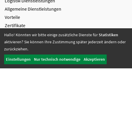
Logistik-Dienstleistungen
Allgemeine Dienstleistungen
Vorteile
Zertifikate
Hallo! Könnten wir bitte einige zusätzliche Dienste für
Statistiken
Bildung + Arbeit
aktivieren? Sie können Ihre Zustimmung später jederzeit ändern oder
Angebote + Tätigkeiten
zurückziehen.
Berufsbildungsbereich
Einstellungen
Nur technisch notwendige
Akzeptieren
Bildung
Wohnen + Freizeit
Wohnangebote
Freizeit-Angebote
Offene Wohnangebote
Fördern + Betreuen
Angebote
Werkstatt Transfer