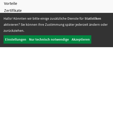
Vorteile
Zertifikate
Hallo! Könnten wir bitte einige zusätzliche Dienste für
Statistiken
Bildung + Arbeit
aktivieren? Sie können Ihre Zustimmung später jederzeit ändern oder
Angebote + Tätigkeiten
zurückziehen.
Berufsbildungsbereich
Einstellungen
Nur technisch notwendige
Akzeptieren
Bildung
Wohnen + Freizeit
Wohnangebote
Freizeit-Angebote
Offene Wohnangebote
Fördern + Betreuen
Angebote
Werkstatt Transfer
Ansprechpartnerinnen