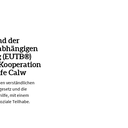
nd der
abhängigen
g (EUTB®)
 Kooperation
lfe Calw
nen verständlichen
gesetz und die
ilfe, mit einem
oziale Teilhabe.