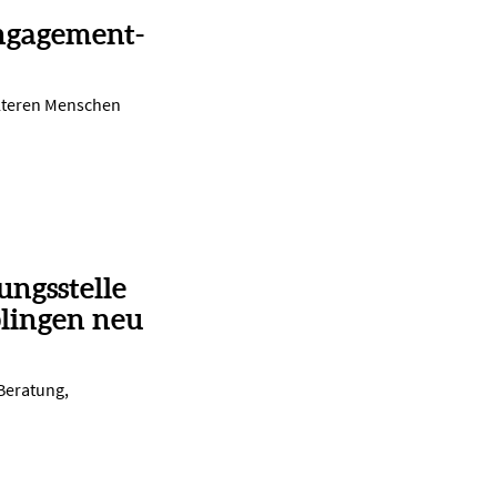
ngagement-
lteren Menschen
ungsstelle
lingen neu
 Beratung,