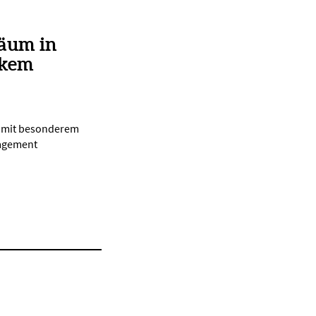
läum in
rkem
d mit besonderem
gagement