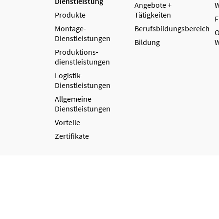
Dienstleistung
Angebote +
W
Produkte
Tätigkeiten
F
Montage-
Berufsbildungsbereich
O
Dienstleistungen
Bildung
W
Produktions­
dienstleistungen
Logistik-
Dienstleistungen
Allgemeine
Dienstleistungen
Vorteile
Zertifikate
Kontakt
AGB
Hinweisgebersystem
Datenschut