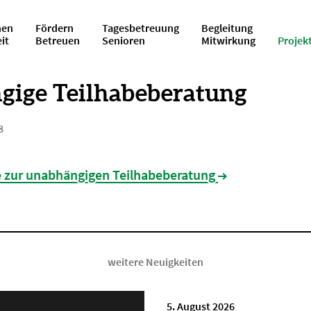
en
Fördern
Tagesbetreuung
Begleitung
eit
Betreuen
Senioren
Mitwirkung
Projek
ige Teilhabeberatung
8
e zur unabhängigen Teilhabeberatung
weitere Neuigkeiten
5. August 2026