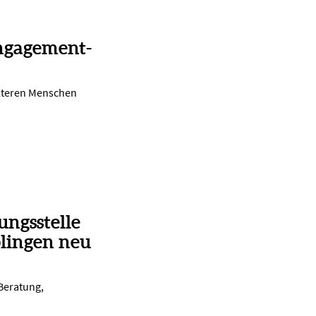
ngagement-
lteren Menschen
ungsstelle
lingen neu
 Beratung,