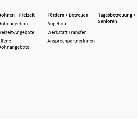
ohnen + Freizeit
Fördern + Betreuen
Tagesbetreuung +
Senioren
ohnangebote
Angebote
reizeit-Angebote
Werkstatt Transfer
ffene
Ansprechpartnerinnen
ohnangebote
z
Impressum