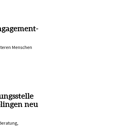
ngagement-
lteren Menschen
ungsstelle
lingen neu
 Beratung,