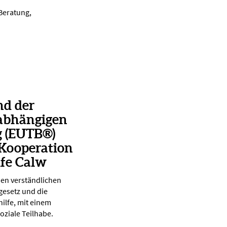
 Beratung,
nd der
abhängigen
g (EUTB®)
 Kooperation
lfe Calw
nen verständlichen
gesetz und die
ilfe, mit einem
oziale Teilhabe.