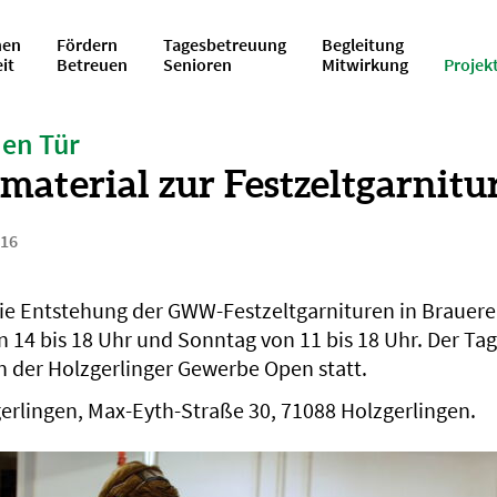
en
Fördern
Tagesbetreuung
Begleitung
eit
Betreuen
Senioren
Mitwirkung
Projek
nen Tür
aterial zur Festzeltgarnitu
016
 die Entstehung der GWW-Festzeltgarnituren in Brauere
 14 bis 18 Uhr und Sonntag von 11 bis 18 Uhr. Der Tag
 der Holzgerlinger Gewerbe Open statt.
lingen, Max-Eyth-Straße 30, 71088 Holzgerlingen.