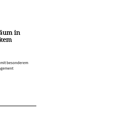
läum in
rkem
d mit besonderem
gagement