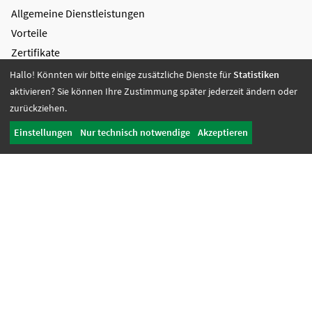
Allgemeine Dienstleistungen
Vorteile
Zertifikate
Hallo! Könnten wir bitte einige zusätzliche Dienste für
Statistiken
Bildung + Arbeit
aktivieren? Sie können Ihre Zustimmung später jederzeit ändern oder
Angebote + Tätigkeiten
zurückziehen.
Berufsbildungsbereich
Einstellungen
Nur technisch notwendige
Akzeptieren
Bildung
Wohnen + Freizeit
Wohnangebote
Freizeit-Angebote
Offene Wohnangebote
Fördern + Betreuen
Angebote
Werkstatt Transfer