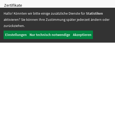
Zertifikate
Hallo! Könnten wir bitte einige zusätzliche Dienste für
Statistiken
Bildung + Arbeit
aktivieren? Sie können Ihre Zustimmung später jederzeit ändern oder
Angebote + Tätigkeiten
zurückziehen.
Berufsbildungsbereich
Einstellungen
Nur technisch notwendige
Akzeptieren
Bildung
Wohnen + Freizeit
Wohnangebote
Freizeit-Angebote
Offene Wohnangebote
Fördern + Betreuen
Angebote
Werkstatt Transfer
Ansprechpartnerinnen