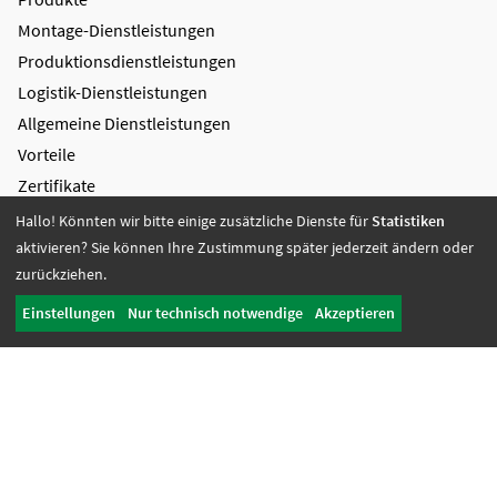
Montage-Dienstleistungen
Produktions­dienstleistungen
Logistik-Dienstleistungen
Allgemeine Dienstleistungen
Vorteile
Zertifikate
Hallo! Könnten wir bitte einige zusätzliche Dienste für
Statistiken
Bildung + Arbeit
aktivieren? Sie können Ihre Zustimmung später jederzeit ändern oder
Angebote + Tätigkeiten
zurückziehen.
Berufsbildungsbereich
Einstellungen
Nur technisch notwendige
Akzeptieren
Bildung
Wohnen + Freizeit
Wohnangebote
Freizeit-Angebote
Offene Wohnangebote