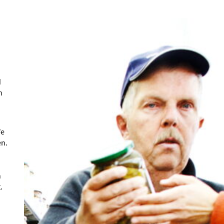
d
h
fe
en.
n
.