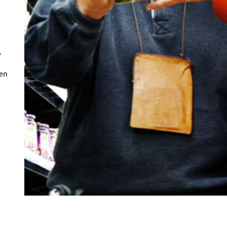
,
hen