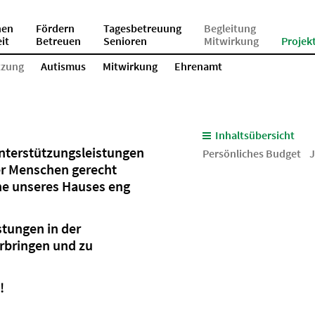
en
Fördern
Tagesbetreuung
Begleitung
eit
Betreuen
Senioren
Mitwirkung
Projek
tzung
Autismus
Mitwirkung
Ehrenamt
Inhaltsübersicht
nterstützungsleistungen
Persönliches Budget
J
er Menschen gerecht
he unseres Hauses eng
istungen in der
erbringen und zu
!