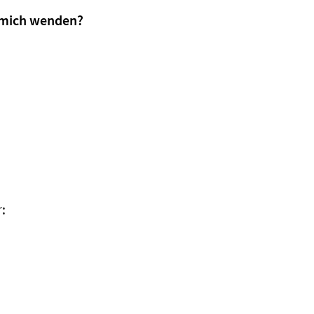
h mich wenden?
: