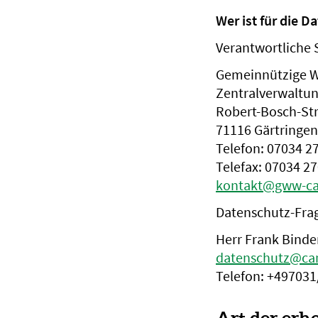
Wer ist für die 
Verantwortliche St
Gemeinnützige W
Zentralverwaltu
Robert-Bosch-Str
71116 Gärtringen
Telefon: 07034 2
Telefax: 07034 2
kontakt@gww-c
Datenschutz-Frag
Herr Frank Binde
datenschutz@ca
Telefon: +497031