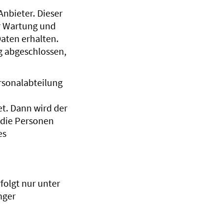
nbieter. Dieser
er Wartung und
aten erhalten.
g abgeschlossen,
rsonalabteilung
et. Dann wird der
 die Personen
es
olgt nur unter
nger