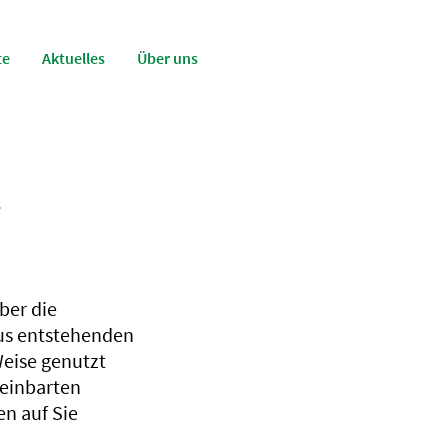
te
Aktuelles
Über uns
–
ber die
us entstehenden
Weise genutzt
reinbarten
en auf Sie