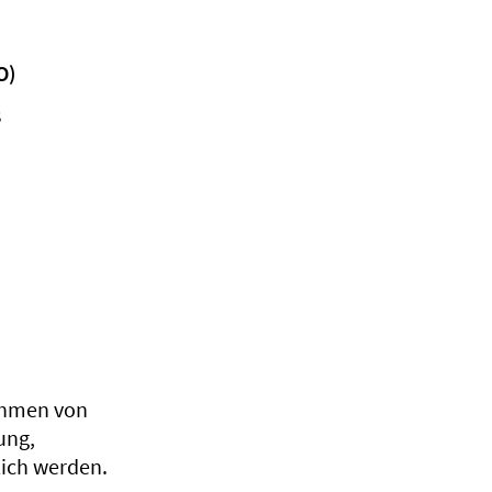
O)
s
ahmen von
ung,
lich werden.