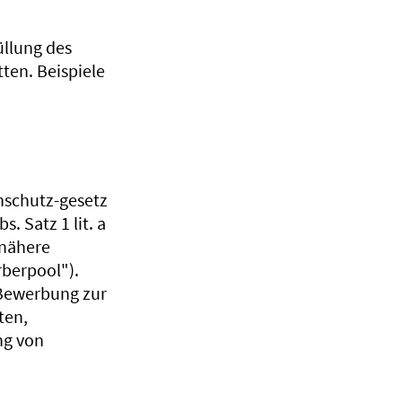
üllung des
ten. Beispiele
enschutz-gesetz
. Satz 1 lit. a
 nähere
rberpool").
 Bewerbung zur
ten,
ng von