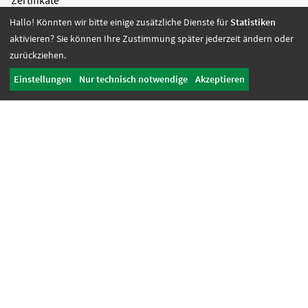
Zertifikate
Hallo! Könnten wir bitte einige zusätzliche Dienste für
Statistiken
Bildung + Arbeit
aktivieren? Sie können Ihre Zustimmung später jederzeit ändern oder
Angebote + Tätigkeiten
zurückziehen.
Berufsbildungsbereich
Einstellungen
Nur technisch notwendige
Akzeptieren
Bildung
Wohnen + Freizeit
Wohnangebote
Freizeit-Angebote
Offene Wohnangebote
Fördern + Betreuen
Angebote
Werkstatt Transfer
Ansprechpartnerinnen
Tagesbetreuung + Senioren