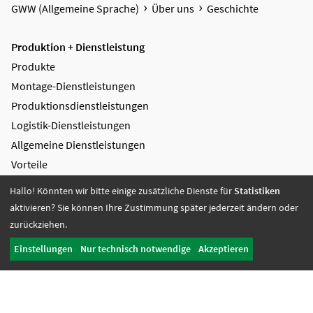
GWW (Allgemeine Sprache)
Über uns
Geschichte
Produktion + Dienstleistung
Produkte
Montage-Dienstleistungen
Produktions­dienstleistungen
Logistik-Dienstleistungen
Allgemeine Dienstleistungen
Vorteile
Zertifikate
Hallo! Könnten wir bitte einige zusätzliche Dienste für
Statistiken
aktivieren? Sie können Ihre Zustimmung später jederzeit ändern oder
Bildung + Arbeit
zurückziehen.
Angebote + Tätigkeiten
Einstellungen
Nur technisch notwendige
Akzeptieren
Berufsbildungsbereich
Bildung
Wohnen + Freizeit