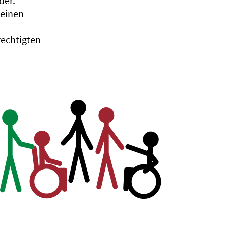
der.
 einen
rechtigten