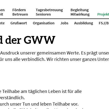
en
Fördern
Tagesbetreuung
Begleitung
eit
Betreuen
Senioren
Mitwirkung
Projek
hte
Grußwort
Organisation
Jobs
Ausbildung
FSJ/
ld der GWW
st Ausdruck unserer gemeinsamen Werte. Es prägt uns
für uns alle verbindlich. Wir richten unser ganzes Un
 Teilhabe am täglichen Leben ist für alle
erständlich.
durch unser Tun und leben Teilhabe vor.