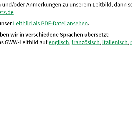
 und/oder Anmerkungen zu unserem Leitbild, dann sc
tz.de
unser
Leitbild als PDF-Datei ansehen
.
aben wir in verschiedene Sprachen übersetzt:
das GWW-Leitbild auf
englisch
,
französisch
,
italienisch
,