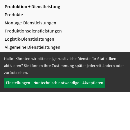
Produktion + Dienstleistung
Produkte
Montage-Dienstleistungen
Produktions­dienstleistungen
Logistik-Dienstleistungen
Allgemeine Dienstleistungen
Vorteile
Hallo! Könnten wir bitte einige zusätzliche Dienste für
Statistiken
Zertifikate
aktivieren? Sie können Ihre Zustimmung später jederzeit ändern oder
zurückziehen.
Bildung + Arbeit
Einstellungen
Nur technisch notwendige
Akzeptieren
Angebote + Tätigkeiten
Berufsbildungsbereich
Bildung
Wohnen + Freizeit
Wohnangebote
Freizeit-Angebote